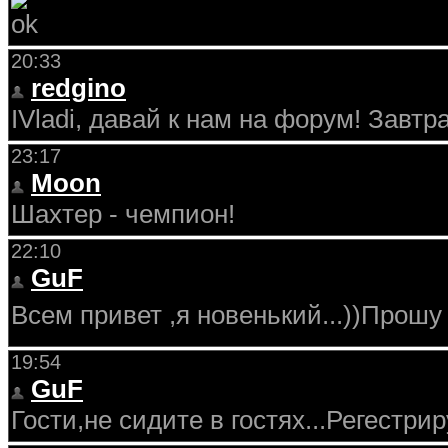
20:33
redgino
IVladi, давай к нам на форум! Завт
23:17
Moon
Шахтер - чемпион!
22:10
GuF
Всем привет ,я новенький...))Прош
19:54
GuF
Гости,не сидите в гостях...Регестри