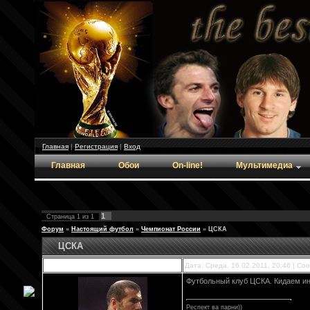
Главная
|
Регистрация
|
Вход
Главная
Обои
On-line!
Мультимедиа
1
Страница
1
из
1
Форум
»
Настоящий футбол
»
Чемпионат России
»
ЦСКА
ЦСКА
GuF
Дата: Среда, 16.02.2011, 20:46 | С
Футбольный клуб ЦСКА. Кидаем и
Респект ва парни))