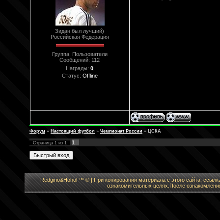
Зидан был лучший)
Российская Федерация
Группа: Пользователи
Сообщений:
112
Награды:
0
Статус:
Offline
Форум
»
Настоящий футбол
»
Чемпионат России
»
ЦСКА
1
Страница
1
из
1
Redgino&Hohol ™ ® | При копировании материала с этого сайта, ссылк
ознакомительных целях.После ознакомления