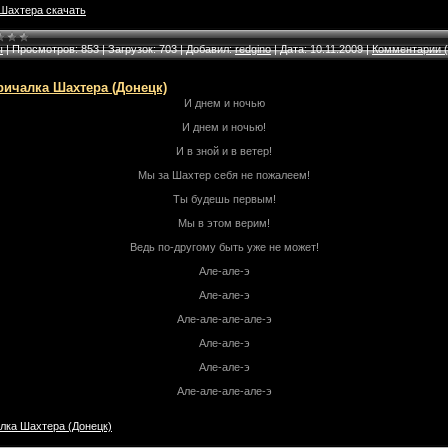
Шахтера скачать
ы
|
Просмотров:
853
|
Загрузок:
703
|
Добавил:
redgino
|
Дата:
10.11.2009
|
Комментарии (
ричалка Шахтера (Донецк)
И днем и ночью
И днем и ночью!
И в зной и в ветер!
Мы за Шахтер себя не пожалеем!
Ты будешь первым!
Мы в этом верим!
Ведь по-другому быть уже не может!
Але-але-э
Але-але-э
Але-але-але-але-э
Але-але-э
Але-але-э
Але-але-але-але-э
лка Шахтера (Донецк)