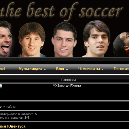
ine!
Мультимедиа
Блог
Чемпионаты
Гостева
Партнеры
ая
»
Файлы
 материалов в каталоге
:
5
ано материалов
:
1-5
имн Ювентуса