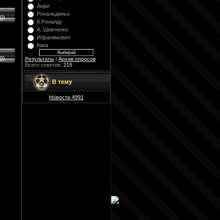
Анри
Рональдиньо
0)
К.Роналду
А. Шевченко
Ибрагимович
Кака
0)
Результаты
|
Архив опросов
Всего ответов:
219
В тему
Новости 4991