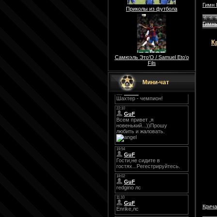
Гимн 
Приколы из футбола
Гимн
К
Самюэль Это’О / Samuel Eto’o
Fils
Мини-чат
Крича