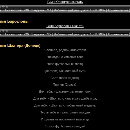
Гимн Ювентуса скачать
ы
|
Просмотров:
730
|
Загрузок:
714
|
Добавил:
redgino
|
Дата:
10.11.2009
|
Комментарии (
имн Барселоны
Гимн Барселоны скачать
ы
|
Просмотров:
720
|
Загрузок:
722
|
Добавил:
redgino
|
Дата:
10.11.2009
|
Комментарии (
имн Шахтера (Донецк)
Славься, родной «Шахтер»!
Никогда не изменит тебе
Небо футбольных звезд,
Где горит, как Млечный путь,
Свет твоих надежд.
Припев (2 раза):
Для тебя, «Шахтер», зеленые поля,
Для тебя, «Шахтер», навсегда судьба моя,
Для тебя, «Шахтер», любви моей медаль.
Пусть тебе в чужих сияет городах
И хранит от поражений навсегда
Яркая футбольная звезда!