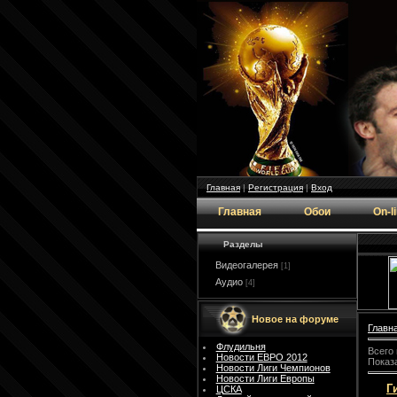
Главная
|
Регистрация
|
Вход
Главная
Обои
On-l
Разделы
Видеогалерея
[1]
Аудио
[4]
Новое на форуме
Главн
Флудильня
Всего
Новости ЕВРО 2012
Показ
Новости Лиги Чемпионов
Новости Лиги Европы
Г
ЦСКА