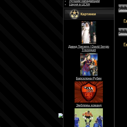
Лучший нападающий
Цауня в ЦСКА
Гимн
Картинки
Г
Гимн
Г
Давид Трезеге / David Sergio
Trezeguet
Барселона-Рубин
Эмблемы команд