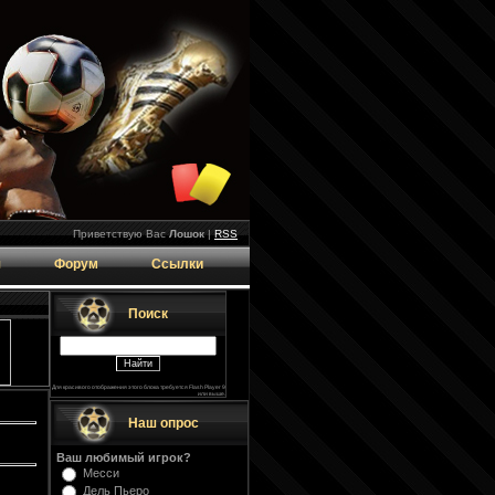
Приветствую Вас
Лошок
|
RSS
я
Форум
Ссылки
Поиск
Для красивого отображения этого блока требуется Flash Player 9
или выше.
Наш опрос
Ваш любимый игрок?
Месси
Дель Пьеро