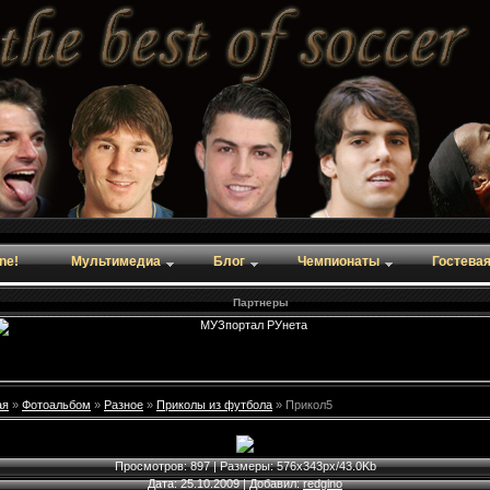
ine!
Мультимедиа
Блог
Чемпионаты
Гостева
Партнеры
ая
»
Фотоальбом
»
Разное
»
Приколы из футбола
» Прикол5
Просмотров
: 897 |
Размеры
: 576x343px/43.0Kb
Дата
: 25.10.2009 |
Добавил
:
redgino