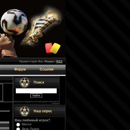
Приветствую Вас
Лошок
|
RSS
я
Форум
Ссылки
Поиск
Для красивого отображения этого блока требуется Flash Player 9
или выше.
Наш опрос
Ваш любимый игрок?
Месси
Дель Пьеро