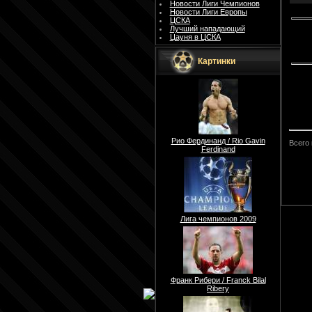
Новости Лиги Чемпионов
Новости Лиги Европы
ЦСКА
Лучший нападающий
Цауня в ЦСКА
Картинки
Рио Фердинанд / Rio Gavin
Всего
Ferdinand
Лига чемпионов 2009
Франк Рибери / Franck Bilal
Ribery