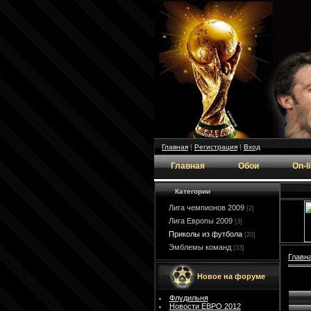
Главная
|
Регистрация
|
Вход
Главная
Обои
On-l
Категории
Лига чемпионов 2009
[2]
Лига Европы 2009
[3]
Приколы из футбола
[20]
Эмблемы команд
[33]
Главн
Новое на форуме
Флудильня
Новости ЕВРО 2012