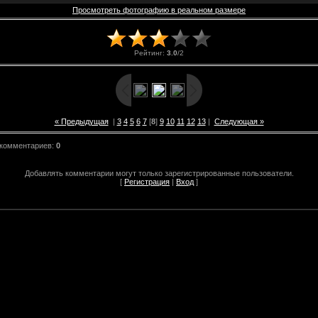
Просмотреть фотографию в реальном размере
Рейтинг
:
3.0
/
2
« Предыдущая
|
3
4
5
6
7
[
8
]
9
10
11
12
13
|
Следующая »
 комментариев
:
0
Добавлять комментарии могут только зарегистрированные пользователи.
[
Регистрация
|
Вход
]