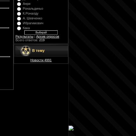
Анри
Рональдиньо
К.Роналду
А. Шевченко
Ибрагимович
Кака
Результаты
|
Архив опросов
Всего ответов:
219
В тему
Новости 4991