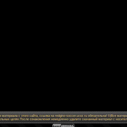
 материала с этого сайта, ссылка на redgino-soccer.ucoz.ru обязательна! ©|Все мат
льных целях.После ознакомления немедленно удалите скачанный материал с носител