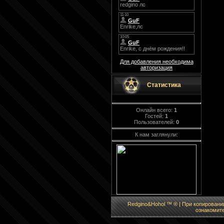
Для добавления необходима
авторизация
Статистика
Онлайн всего:
1
Гостей:
1
Пользователей:
0
К нам заглянули:
Redgino&Hohol ™ ® | При копировании
ознакомите