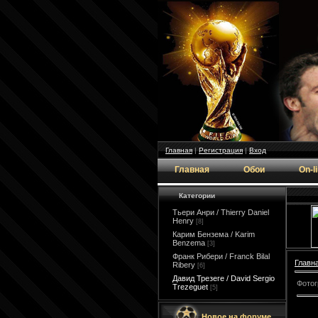
Главная
|
Регистрация
|
Вход
Главная
Обои
On-l
Категории
Тьери Анри / Thierry Daniel
Henry
[8]
Карим Бензема / Karim
Benzema
[3]
Франк Рибери / Franck Bilal
Главн
Ribery
[6]
Давид Трезеге / David Sergio
Фотог
Trezeguet
[5]
Новое на форуме