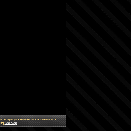
ериалы предоставлены исключительно в
я!|
Site Map