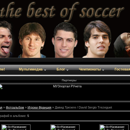
ine!
Мультимедиа
Блог
Чемпионаты
Гостева
Партнеры
ая
»
Фотоальбом
»
Игроки Франция
» Давид Трезеге / David Sergio Trezeguet
рафий в альбоме
:
5