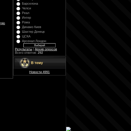
Барселона
Челси
Реал
Интер
Рома
rgio
Динамо Киев
Шахтер Донецк
ЦСКА
Арсенал Лондон
Результаты
|
Архив опросов
Всего ответов:
292
В тему
Новости 4991