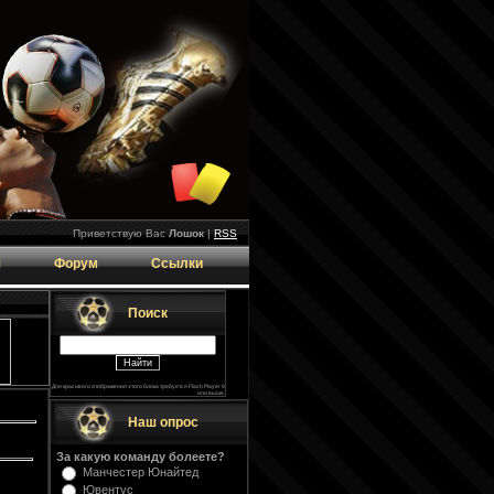
Приветствую Вас
Лошок
|
RSS
я
Форум
Ссылки
Поиск
Для красивого отображения этого блока требуется Flash Player 9
или выше.
Наш опрос
За какую команду болеете?
Манчестер Юнайтед
Ювентус